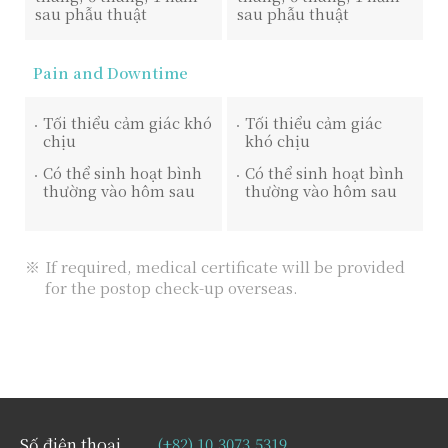
sau phẫu thuật
sau phẫu thuật
Pain and Downtime
Tối thiểu cảm giác khó
Tối thiểu cảm giác
chịu
khó chịu
Có thể sinh hoạt bình
Có thể sinh hoạt bình
thường vào hôm sau
thường vào hôm sau
If required, medical certificate will be provided
for the postop check-up overseas.
Số điện thoại
(+82) 10.3073.5319