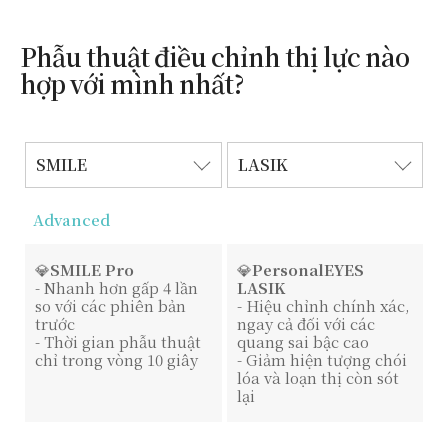
Phẫu thuật điều chỉnh thị lực nào
hợp với mình nhất?
SMILE
LASIK
Advanced
💎
SMILE Pro
💎
PersonalEYES
- Nhanh hơn gấp 4 lần
LASIK
so với các phiên bản
- Hiệu chỉnh chính xác,
trước
ngay cả đối với các
- Thời gian phẫu thuật
quang sai bậc cao
chỉ trong vòng 10 giây
- Giảm hiện tượng chói
lóa và loạn thị còn sót
lại