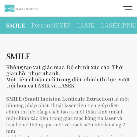
SMILE
PersonalEYES
LASIK
LASEK(PRK)
SMILE
Không tạo vạt giác mạc. Độ chính xác cao. Thời
gian hồi phục nhanh.
Một tiêu chuẩn mới trong điều chỉnh thị lực, vượt
trội hơn cả LASIK và LASEK
SMILE (Small Incision Lenticule Extraction)
là một
phương pháp phẫu thuật laser tiên tiến giúp điều
chỉnh thị lực bằng cách tạo ra một thấu kính (mảnh
mô) chính xác bên trong giác mạc bằng tia laser và
loại bỏ nó thông qua một vết rạch siêu nhỏ khoảng 2
mm.