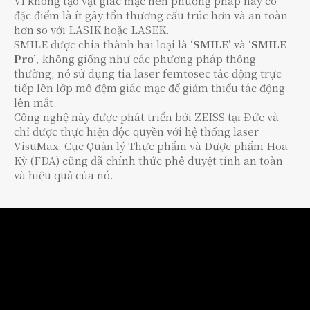
Vì không tạo vạt giác mạc nên phương pháp này có
đặc điểm là ít gây tổn thương cấu trúc hơn và an toàn
hơn so với LASIK hoặc LASEK.
SMILE được chia thành hai loại là
‘SMILE’
và
‘SMILE
Pro’
, không giống như các phương pháp thông
thường, nó sử dụng tia laser femtosec tác động trực
tiếp lên lớp mô đệm giác mạc để giảm thiểu tác động
lên mắt.
Công nghệ này được phát triển bởi ZEISS tại Đức và
chỉ được thực hiện độc quyền với hệ thống laser
VisuMax. Cục Quản lý Thực phẩm và Dược phẩm Hoa
Kỳ (FDA) cũng đã chính thức phê duyệt tính an toàn
và hiệu quả của nó.