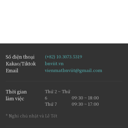
Số điện thoại
(+82) 10.3073.5319
Kakao/Tiktok
bnviit.vn
Email
vienmatbnviit@gmail.com
Thời gian
Thứ 2 ~ Thứ
6
09:30 ~ 18:00
làm việc
Thứ 7
09:30 ~ 17:00
* Nghỉ chủ nhật và Lễ Tết